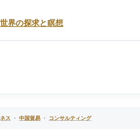
神世界の探求と瞑想
ネス
・
中国貿易
・
コンサルティング