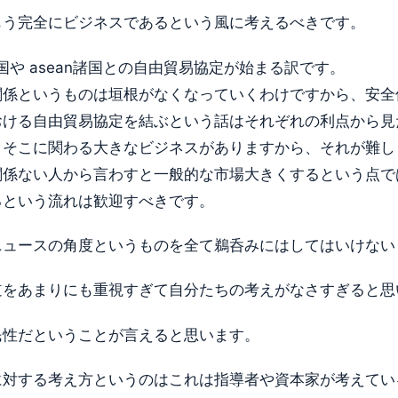
もう完全にビジネスであるという風に考えるべきです。
国や asean諸国との自由貿易協定が始まる訳です。
関係というものは垣根がなくなっていくわけですから、安全
おける自由貿易協定を結ぶという話はそれぞれの利点から見
、そこに関わる大きなビジネスがありますから、それが難し
係ない人から言わすと一般的な市場大きくするという点では中
るという流れは歓迎すべきです。
ニュースの角度というものを全て鵜呑みにはしてはいけない
道をあまりにも重視すぎて自分たちの考えがなさすぎると思
民性だということが言えると思います。
に対する考え方というのはこれは指導者や資本家が考えてい