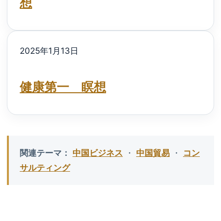
想
2025年1月13日
健康第一 瞑想
関連テーマ：
中国ビジネス
・
中国貿易
・
コン
サルティング